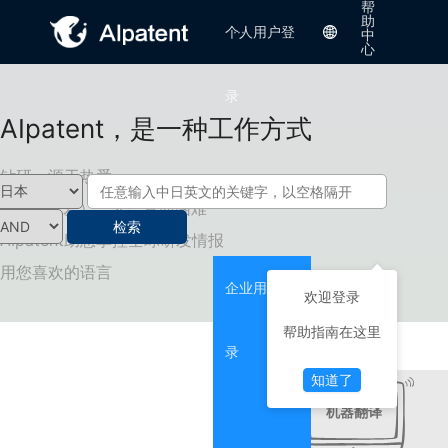
帮
助
个人用户登
···
中
心
录
AIpatent，是一种工作方式
钻研，源于热爱
唯有AI（爱），才会直面困难
检索
AIpatent助您掌控全球研发情报
用您喜欢的语言
企业用户登
欢迎登录
帮助指南在这里
录
知道了
机器翻译